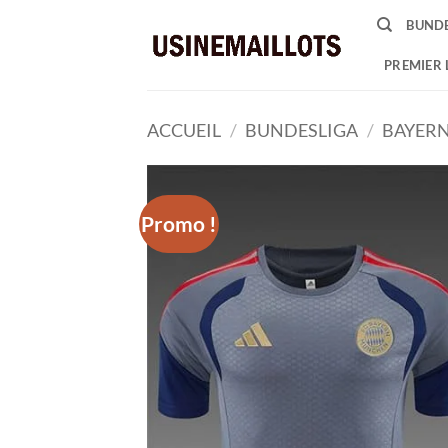
Passer
BUNDE
au
contenu
PREMIER 
ACCUEIL
/
BUNDESLIGA
/
BAYER
Promo !