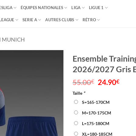
SLIGA
ÉQUIPES NATIONALES
LIGA
LIGUE 1
LEAGUE
SERIE A
AUTRES CLUBS
RÉTRO
N MUNICH
Ensemble Trainin
2026/2027 Gris 
55.00
Le
24.90
Le
€
€
prix
prix
Taille
*
initial
actu
était :
est :
S=165-170CM
55.00€.
24.9
M=170-175CM
L=175-180CM
XL=180-185CM