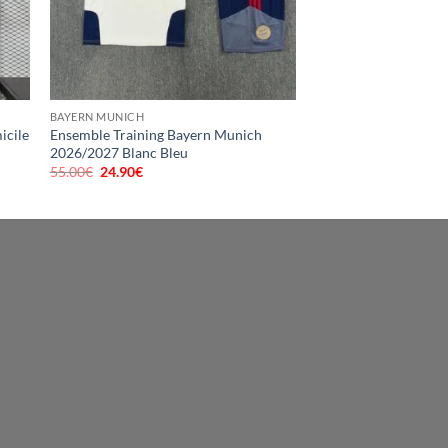
BAYERN MUNICH
icile
Ensemble Training Bayern Munich
2026/2027 Blanc Bleu
55.00
€
Le
24.90
€
Le
prix
prix
initial
actuel
était :
est :
55.00€.
24.90€.