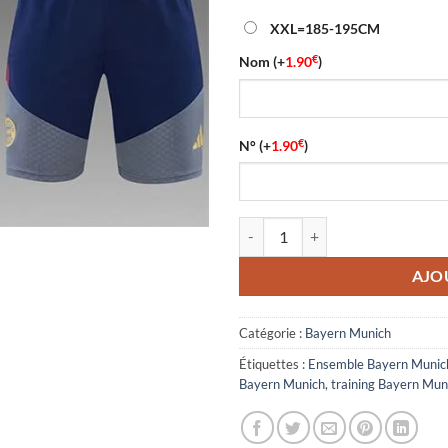
XXL=185-195CM
€
Nom
(+
1.90
)
€
N°
(+
1.90
)
quantité de Ensemble Training B
AJO
Catégorie :
Bayern Munich
Étiquettes :
Ensemble Bayern Munic
Bayern Munich
,
training Bayern Muni