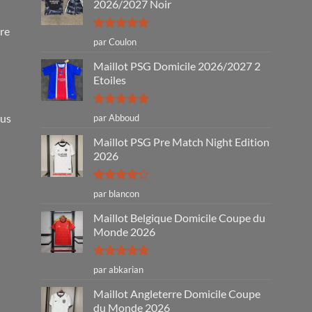
2026/2027 Noir
tre
Note
5
sur
par Coulon
5
Maillot PSG Domicile 2026/2027 2
Etoiles
Note
5
sur
ous
par Abboud
5
Maillot PSG Pre Match Night Edition
2026
Note
4
par blancon
sur 5
Maillot Belgique Domicile Coupe du
Monde 2026
Note
5
sur
par abkarian
5
Maillot Angleterre Domicile Coupe
du Monde 2026