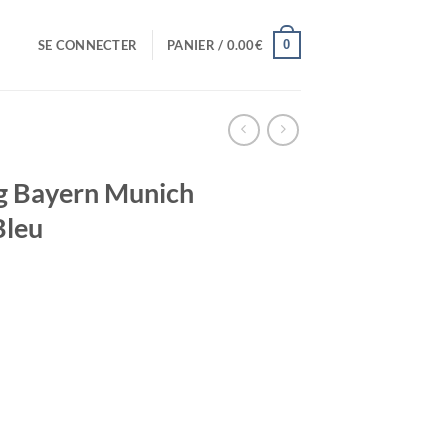
0
SE CONNECTER
PANIER /
0.00
€
g Bayern Munich
Bleu
el
0€.