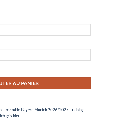
ayern Munich 2026/2027 Gris Bleu
UTER AU PANIER
h
,
Ensemble Bayern Munich 2026/2027
,
training
ch gris bleu