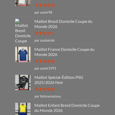
Note
5
sur
par samir98
5
Maillot Bresil Domicile Coupe du
Monde 2026
Note
4
par zouhairab
sur 5
Maillot France Domicile Coupe du
Monde 2026
Note
5
sur
par samir1991
5
Maillot Spécial-Édition PSG
2025/2026 Noir
Note
5
sur
par fatimamatovu
5
Maillot Enfant Bresil Domicile Coupe
du Monde 2026