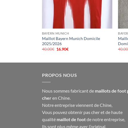
el
90€.
BAYERN MUNICH
BAYE
Maillot Bayern Munich Domicile
Maill
2025/2026
Domi
40.00
€
Le
16.90
€
Le
40.0
prix
prix
initial
actuel
était :
est :
40.00€.
16.90€.
PROPOS NOUS
Nous sommes fabricant de
maillots de foot 
cher
en Chine.
Notre entreprise viennent de Chine,
Vous pouvez obtenir pas cher et de haute
qualité
maillot de foot
de notre entreprise,
Ils sont plus même avec l’original,