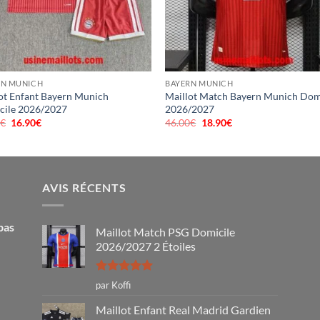
RN MUNICH
BAYERN MUNICH
ot Enfant Bayern Munich
Maillot Match Bayern Munich Dom
cile 2026/2027
2026/2027
0
€
Le
16.90
€
Le
46.00
€
Le
18.90
€
Le
prix
prix
prix
prix
initial
actuel
initial
actuel
était :
est :
était :
est :
40.00€.
16.90€.
46.00€.
18.90€.
AVIS RÉCENTS
pas
Maillot Match PSG Domicile
2026/2027 2 Étoiles
Note
5
sur
par Koffi
5
Maillot Enfant Real Madrid Gardien