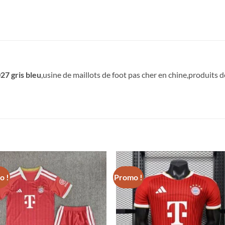
7 gris bleu
,usine de maillots de foot pas cher en chine,produits de
!
o !
Promo !