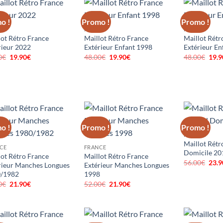
48.00€.
19.90€.
48.00€.
19.90€.
48.0
o !
Promo !
Promo !
CE
FRANCE
FRANCE
lot Rétro France
Maillot Rétro France
Maillot Rétr
rieur 2022
Extérieur Enfant 1998
Extérieur En
0
€
Le
19.90
€
Le
48.00
€
Le
19.90
€
Le
48.00
€
Le
19.9
prix
prix
prix
prix
prix
initial
actuel
initial
actuel
initi
était :
est :
était :
est :
était
48.00€.
19.90€.
48.00€.
19.90€.
48.0
o !
Promo !
Promo !
FRANCE
Maillot Rétr
CE
FRANCE
Domicile 20
lot Rétro France
Maillot Rétro France
56.00
€
Le
23.9
rieur Manches Longues
Extérieur Manches Longues
prix
/1982
1998
initi
était
0
€
Le
21.90
€
Le
52.00
€
Le
21.90
€
Le
56.0
prix
prix
prix
prix
initial
actuel
initial
actuel
était :
est :
était :
est :
52.00€.
21.90€.
52.00€.
21.90€.