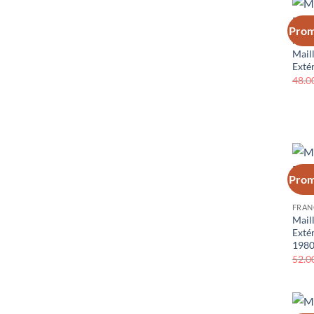
Prom
FRAN
Mail
Exté
48.0
Prom
FRAN
Mail
Exté
1980
52.0