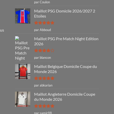
Note
5
sur
par Coulon
5
Maillot PSG Domicile 2026/2027 2
Etoiles
Note
5
sur
ous
par Abboud
5
Maillot PSG Pre Match Night Edition
2026
Note
4
par blancon
sur 5
Maillot Belgique Domicile Coupe du
Monde 2026
Note
5
sur
par abkarian
5
Maillot Angleterre Domicile Coupe
du Monde 2026
Note
5
sur
par samir98