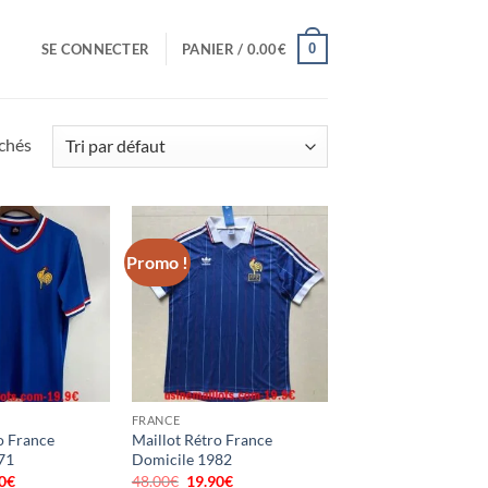
0
SE CONNECTER
PANIER /
0.00
€
ichés
Promo !
FRANCE
o France
Maillot Rétro France
71
Domicile 1982
0
€
Le
48.00
€
Le
19.90
€
Le