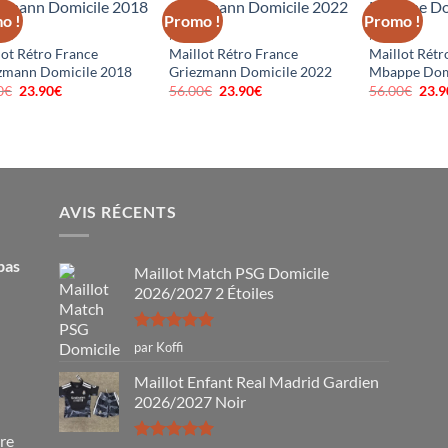
o !
Promo !
Promo !
CE
FRANCE
FRANCE
lot Rétro France
Maillot Rétro France
Maillot Rétr
zmann Domicile 2018
Griezmann Domicile 2022
Mbappe Dom
0
€
Le
23.90
€
Le
56.00
€
Le
23.90
€
Le
56.00
€
Le
23.9
prix
prix
prix
prix
prix
initial
actuel
initial
actuel
initi
était :
est :
était :
est :
était
56.00€.
23.90€.
56.00€.
23.90€.
56.0
AVIS RÉCENTS
pas
Maillot Match PSG Domicile
2026/2027 2 Étoiles
Note
5
sur
par Koffi
5
Maillot Enfant Real Madrid Gardien
2026/2027 Noir
tre