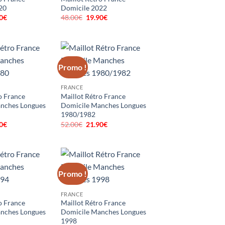
20
Domicile 2022
0
€
Le
48.00
€
Le
19.90
€
Le
prix
prix
prix
al
actuel
initial
actuel
 :
est :
était :
est :
0€.
19.90€.
48.00€.
19.90€.
Promo !
FRANCE
o France
Maillot Rétro France
nches Longues
Domicile Manches Longues
1980/1982
0
€
Le
52.00
€
Le
21.90
€
Le
prix
prix
prix
al
actuel
initial
actuel
 :
est :
était :
est :
0€.
21.90€.
52.00€.
21.90€.
Promo !
FRANCE
o France
Maillot Rétro France
nches Longues
Domicile Manches Longues
1998