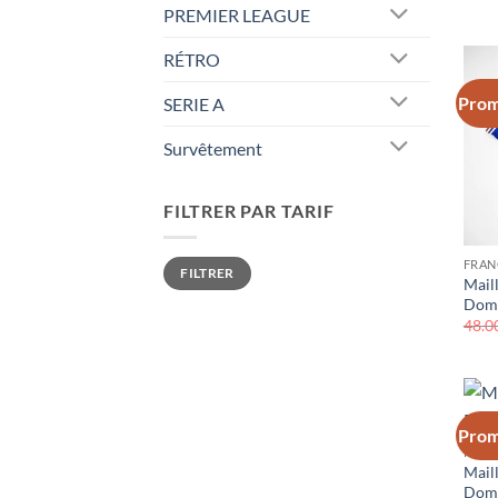
PREMIER LEAGUE
RÉTRO
Prom
SERIE A
Survêtement
FILTRER PAR TARIF
Prix
Prix
FRAN
FILTRER
min
max
Mail
Domi
48.0
Prom
FRAN
Mail
Domi