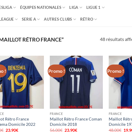
SLIGA
ÉQUIPES NATIONALES
LIGA
LIGUE 1
LEAGUE
SERIE A
AUTRES CLUBS
RÉTRO
48 résultats aff
“MAILLOT RÉTRO FRANCE”
o !
Promo !
Promo !
CE
FRANCE
FRANCE
lot Rétro France
Maillot Rétro France Coman
Maillot Rétr
ema Domicile 2022
Domicile 2018
Domicile 19
0
€
Le
23.90
€
Le
56.00
€
Le
23.90
€
Le
48.00
€
Le
19.9