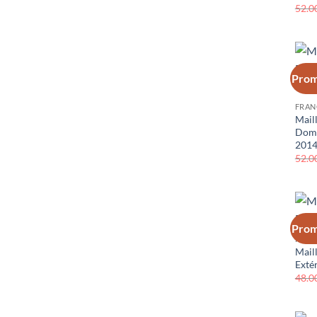
52.0
Prom
FRAN
Mail
Domi
201
52.0
Prom
FRAN
Mail
Exté
48.0