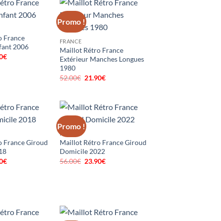
0€.
19.90€.
48.00€.
19.90€.
Promo !
o France
FRANCE
fant 2006
Maillot Rétro France
0
€
Le
Extérieur Manches Longues
prix
1980
al
actuel
 :
est :
52.00
€
Le
21.90
€
Le
0€.
19.90€.
prix
prix
initial
actuel
était :
est :
52.00€.
21.90€.
Promo !
FRANCE
o France Giroud
Maillot Rétro France Giroud
18
Domicile 2022
0
€
Le
56.00
€
Le
23.90
€
Le
prix
prix
prix
al
actuel
initial
actuel
 :
est :
était :
est :
0€.
23.90€.
56.00€.
23.90€.