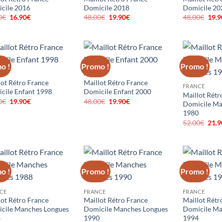
cile 2016
Domicile 2018
Domicile 20
0
€
Le
16.90
€
Le
48.00
€
Le
19.90
€
Le
48.00
€
Le
19.9
prix
prix
prix
prix
prix
initial
actuel
initial
actuel
initi
était :
est :
était :
est :
était
40.00€.
16.90€.
48.00€.
19.90€.
48.0
o !
Promo !
Promo !
CE
FRANCE
lot Rétro France
Maillot Rétro France
FRANCE
cile Enfant 1998
Domicile Enfant 2000
Maillot Rétr
0
€
Le
19.90
€
Le
48.00
€
Le
19.90
€
Le
Domicile Ma
prix
prix
prix
prix
1980
initial
actuel
initial
actuel
était :
est :
était :
est :
52.00
€
Le
21.9
48.00€.
19.90€.
48.00€.
19.90€.
prix
initi
était
52.0
o !
Promo !
Promo !
CE
FRANCE
FRANCE
lot Rétro France
Maillot Rétro France
Maillot Rétr
cile Manches Longues
Domicile Manches Longues
Domicile Ma
8
1990
1994