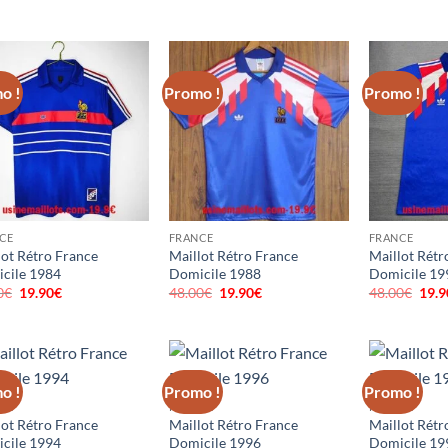
prix
prix
prix
prix
prix
initial
actuel
initial
actuel
initi
était :
est :
était :
est :
était
56.00€.
23.90€.
56.00€.
23.90€.
48.0
o !
Promo !
Promo !
CE
FRANCE
FRANCE
lot Rétro France
Maillot Rétro France
Maillot Rétr
cile 1984
Domicile 1988
Domicile 19
0
€
Le
19.90
€
Le
48.00
€
Le
19.90
€
Le
48.00
€
Le
19.9
prix
prix
prix
prix
prix
initial
actuel
initial
actuel
initi
était :
est :
était :
est :
était
48.00€.
19.90€.
48.00€.
19.90€.
48.0
o !
Promo !
Promo !
CE
FRANCE
FRANCE
lot Rétro France
Maillot Rétro France
Maillot Rétr
cile 1994
Domicile 1996
Domicile 19