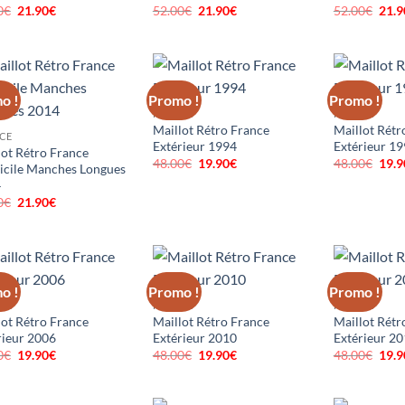
0
€
Le
21.90
€
Le
52.00
€
Le
21.90
€
Le
52.00
€
Le
21.9
prix
prix
prix
prix
prix
initial
actuel
initial
actuel
initi
était :
est :
était :
est :
était
52.00€.
21.90€.
52.00€.
21.90€.
52.0
o !
Promo !
Promo !
FRANCE
FRANCE
Maillot Rétro France
Maillot Rétr
CE
Extérieur 1994
Extérieur 1
lot Rétro France
48.00
€
Le
19.90
€
Le
48.00
€
Le
19.9
cile Manches Longues
prix
prix
prix
4
initial
actuel
initi
était :
est :
était
0
€
Le
21.90
€
Le
48.00€.
19.90€.
48.0
prix
prix
initial
actuel
était :
est :
52.00€.
21.90€.
o !
Promo !
Promo !
CE
FRANCE
FRANCE
lot Rétro France
Maillot Rétro France
Maillot Rétr
rieur 2006
Extérieur 2010
Extérieur 2
0
€
Le
19.90
€
Le
48.00
€
Le
19.90
€
Le
48.00
€
Le
19.9
prix
prix
prix
prix
prix
initial
actuel
initial
actuel
initi
était :
est :
était :
est :
était