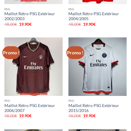
PSG
PSG
Maillot Rétro PSG Extérieur
Maillot Rétro PSG Extérieur
2002/2003
2004/2005
48.00
€
Le
19.90
€
Le
48.00
€
Le
19.90
€
Le
prix
prix
prix
prix
initial
actuel
initial
actuel
était :
est :
était :
est :
48.00€.
19.90€.
48.00€.
19.90€.
Promo !
Promo !
PSG
PSG
Maillot Rétro PSG Extérieur
Maillot Rétro PSG Extérieur
2006/2007
2015/2016
48.00
€
Le
19.90
€
Le
48.00
€
Le
19.90
€
Le
prix
prix
prix
prix
initial
actuel
initial
actuel
était :
est :
était :
est :