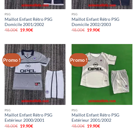
PSG
PSG
Maillot Enfant Rétro PSG
Maillot Enfant Rétro PSG
Domicile 2001/2002
Domicile 2002/2003
48.00
€
Le
19.90
€
Le
48.00
€
Le
19.90
€
Le
prix
prix
prix
prix
initial
actuel
initial
actuel
était :
est :
était :
est :
48.00€.
19.90€.
48.00€.
19.90€.
Promo !
Promo !
PSG
PSG
Maillot Enfant Rétro PSG
Maillot Enfant Rétro PSG
Extérieur 2000/2001
Extérieur 2001/2002
48.00
€
Le
19.90
€
Le
48.00
€
Le
19.90
€
Le
prix
prix
prix
prix
initial
actuel
initial
actuel