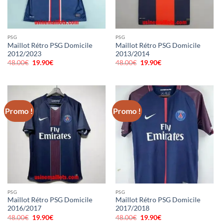
PSG
PSG
Maillot Rétro PSG Domicile
Maillot Rétro PSG Domicile
2012/2023
2013/2014
48.00
€
Le
19.90
€
Le
48.00
€
Le
19.90
€
Le
prix
prix
prix
prix
initial
actuel
initial
actuel
était :
est :
était :
est :
48.00€.
19.90€.
48.00€.
19.90€.
Promo !
Promo !
PSG
PSG
Maillot Rétro PSG Domicile
Maillot Rétro PSG Domicile
2016/2017
2017/2018
48.00
€
Le
19.90
€
Le
48.00
€
Le
19.90
€
Le