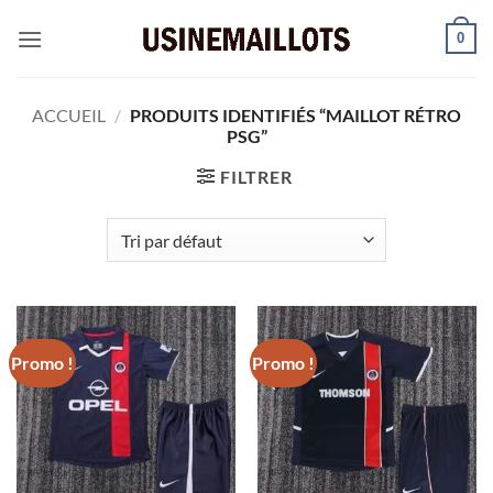
Passer
0
au
contenu
ACCUEIL
/
PRODUITS IDENTIFIÉS “MAILLOT RÉTRO
PSG”
FILTRER
Promo !
Promo !