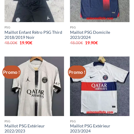
PSG
PSG
Maillot Enfant Rétro PSG Third
Maillot PSG Domicile
2018/2019 Noir
2023/2024
48.00
€
Le
19.90
€
Le
48.00
€
Le
19.90
€
Le
prix
prix
prix
prix
initial
actuel
initial
actuel
était :
est :
était :
est :
48.00€.
19.90€.
48.00€.
19.90€.
Promo !
Promo !
PSG
PSG
Maillot PSG Extérieur
Maillot PSG Extérieur
2022/2023
2023/2024