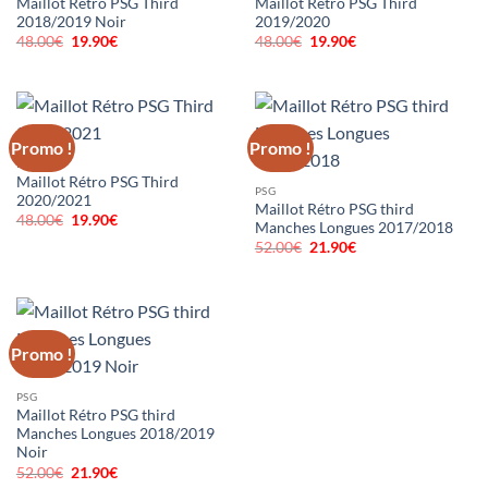
Maillot Rétro PSG Third
Maillot Rétro PSG Third
2018/2019 Noir
2019/2020
48.00
€
Le
19.90
€
Le
48.00
€
Le
19.90
€
Le
prix
prix
prix
prix
initial
actuel
initial
actuel
était :
est :
était :
est :
48.00€.
19.90€.
48.00€.
19.90€.
Promo !
Promo !
PSG
Maillot Rétro PSG Third
PSG
2020/2021
Maillot Rétro PSG third
48.00
€
Le
19.90
€
Le
Manches Longues 2017/2018
prix
prix
52.00
€
Le
21.90
€
Le
initial
actuel
prix
prix
était :
est :
initial
actuel
48.00€.
19.90€.
était :
est :
52.00€.
21.90€.
Promo !
PSG
Maillot Rétro PSG third
Manches Longues 2018/2019
Noir
52.00
€
Le
21.90
€
Le
prix
prix