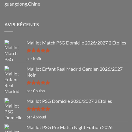
guangdong,Chine
AVIS RÉCENTS
Maillot Match PSG Domicile 2026/2027 2 Étoiles
Note
5
sur
par Koffi
5
Maillot Enfant Real Madrid Gardien 2026/2027
Noir
Note
5
sur
par Coulon
5
Maillot PSG Domicile 2026/2027 2 Etoiles
Note
5
sur
par Abboud
5
Maillot PSG Pre Match Night Edition 2026