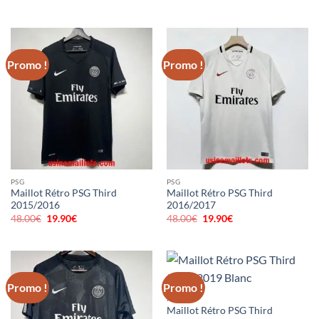
prix
prix
prix
prix
initial
actuel
initial
actuel
était :
est :
était :
est :
48.00€.
19.90€.
48.00€.
19.90€.
Promo !
Promo !
PSG
PSG
Maillot Rétro PSG Third
Maillot Rétro PSG Third
2015/2016
2016/2017
48.00
€
Le
19.90
€
Le
48.00
€
Le
19.90
€
Le
prix
prix
prix
prix
initial
actuel
initial
actuel
était :
est :
était :
est :
48.00€.
19.90€.
48.00€.
19.90€.
Promo !
Promo !
PSG
Maillot Rétro PSG Third