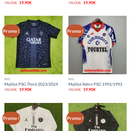
48.00
€
Le
19.90
€
Le
48.00
€
Le
19.90
€
Le
prix
prix
prix
prix
initial
actuel
initial
actuel
était :
est :
était :
est :
48.00€.
19.90€.
48.00€.
19.90€.
Promo !
Promo !
PSG
PSG
Maillot PSG Third 2023/2024
Maillot Rétro PSG 1992/1993
48.00
€
Le
19.90
€
Le
48.00
€
Le
19.90
€
Le
prix
prix
prix
prix
initial
actuel
initial
actuel
était :
est :
était :
est :
48.00€.
19.90€.
48.00€.
19.90€.
Promo !
Promo !