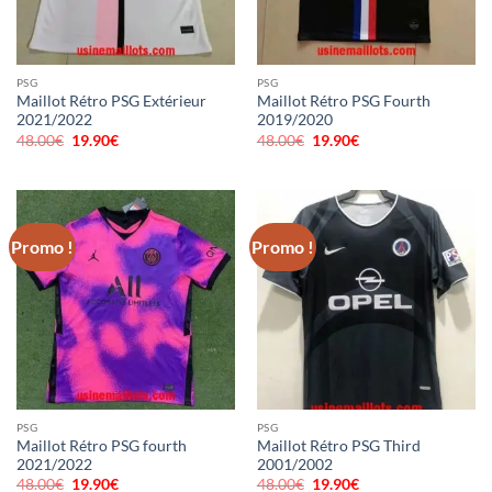
PSG
PSG
Maillot Rétro PSG Extérieur
Maillot Rétro PSG Fourth
2021/2022
2019/2020
48.00
€
Le
19.90
€
Le
48.00
€
Le
19.90
€
Le
prix
prix
prix
prix
initial
actuel
initial
actuel
était :
est :
était :
est :
48.00€.
19.90€.
48.00€.
19.90€.
Promo !
Promo !
PSG
PSG
Maillot Rétro PSG fourth
Maillot Rétro PSG Third
2021/2022
2001/2002
48.00
€
Le
19.90
€
Le
48.00
€
Le
19.90
€
Le