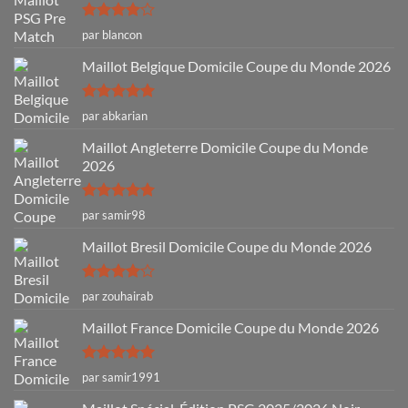
Note
4
par blancon
sur 5
Maillot Belgique Domicile Coupe du Monde 2026
Note
5
sur
par abkarian
5
Maillot Angleterre Domicile Coupe du Monde
2026
Note
5
sur
par samir98
5
Maillot Bresil Domicile Coupe du Monde 2026
Note
4
par zouhairab
sur 5
Maillot France Domicile Coupe du Monde 2026
Note
5
sur
par samir1991
5