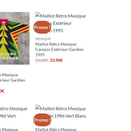
prix
prix
prix
al
actuel
initial
actuel
 :
est :
était :
est :
0€.
23.90€.
56.00€.
23.90€.
Promo !
MEXIQUE
Maillot Rétro Mexique
Campos Extérieur Gardien
1995
56.00
€
Le
23.90
€
Le
prix
prix
initial
actuel
était :
est :
ro Mexique
56.00€.
23.90€.
rieur Gardien
0
€
Le
prix
al
actuel
 :
est :
0€.
23.90€.
Promo !
MEXIQUE
ro Mexique
Maillot Rétro Mexique