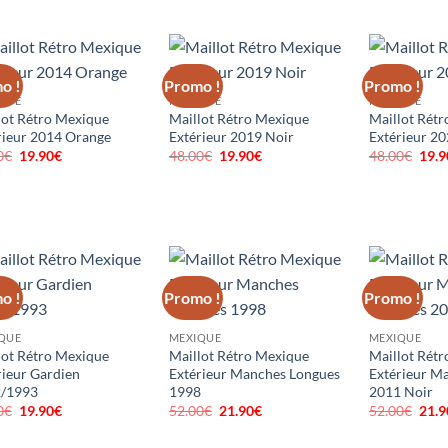
prix
prix
prix
prix
prix
initial
actuel
initial
actuel
initi
était :
est :
était :
est :
était
48.00€.
19.90€.
48.00€.
19.90€.
48.0
o !
Promo !
Promo !
QUE
MEXIQUE
MEXIQUE
lot Rétro Mexique
Maillot Rétro Mexique
Maillot Rét
rieur 2014 Orange
Extérieur 2019 Noir
Extérieur 20
0
€
Le
19.90
€
Le
48.00
€
Le
19.90
€
Le
48.00
€
Le
19.9
prix
prix
prix
prix
prix
initial
actuel
initial
actuel
initi
était :
est :
était :
est :
était
48.00€.
19.90€.
48.00€.
19.90€.
48.0
o !
Promo !
Promo !
QUE
MEXIQUE
MEXIQUE
lot Rétro Mexique
Maillot Rétro Mexique
Maillot Rét
rieur Gardien
Extérieur Manches Longues
Extérieur M
/1993
1998
2011 Noir
0
€
Le
19.90
€
Le
52.00
€
Le
21.90
€
Le
52.00
€
Le
21.9
prix
prix
prix
prix
prix
initial
actuel
initial
actuel
initi