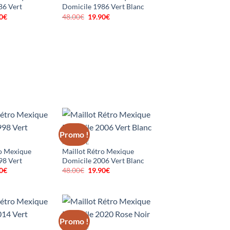
86 Vert
Domicile 1986 Vert Blanc
0
€
Le
48.00
€
Le
19.90
€
Le
prix
prix
prix
al
actuel
initial
actuel
 :
est :
était :
est :
0€.
19.90€.
48.00€.
19.90€.
Promo !
MEXIQUE
ro Mexique
Maillot Rétro Mexique
98 Vert
Domicile 2006 Vert Blanc
0
€
Le
48.00
€
Le
19.90
€
Le
prix
prix
prix
al
actuel
initial
actuel
 :
est :
était :
est :
0€.
19.90€.
48.00€.
19.90€.
Promo !
MEXIQUE