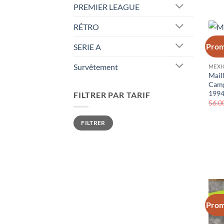
PREMIER LEAGUE
RÉTRO
Prom
SERIE A
Survêtement
MEXI
Mail
Camp
199
FILTRER PAR TARIF
56.0
Prix
Prix
FILTRER
min
max
Prom