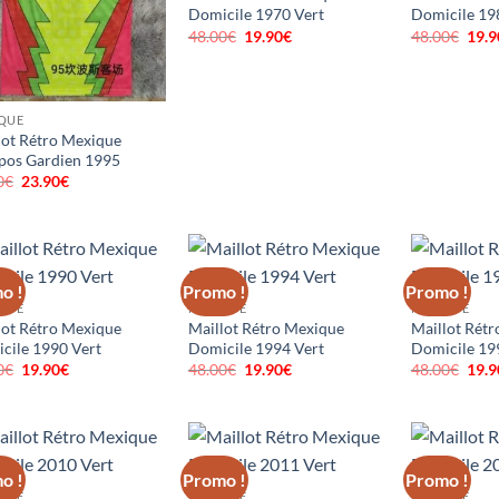
Domicile 1970 Vert
Domicile 19
48.00
€
Le
19.90
€
Le
48.00
€
Le
19.9
prix
prix
prix
initial
actuel
initi
était :
est :
était
48.00€.
19.90€.
48.0
QUE
lot Rétro Mexique
os Gardien 1995
0
€
Le
23.90
€
Le
prix
prix
initial
actuel
était :
est :
56.00€.
23.90€.
o !
Promo !
Promo !
QUE
MEXIQUE
MEXIQUE
lot Rétro Mexique
Maillot Rétro Mexique
Maillot Rét
cile 1990 Vert
Domicile 1994 Vert
Domicile 19
0
€
Le
19.90
€
Le
48.00
€
Le
19.90
€
Le
48.00
€
Le
19.9
prix
prix
prix
prix
prix
initial
actuel
initial
actuel
initi
était :
est :
était :
est :
était
48.00€.
19.90€.
48.00€.
19.90€.
48.0
o !
Promo !
Promo !
QUE
MEXIQUE
MEXIQUE