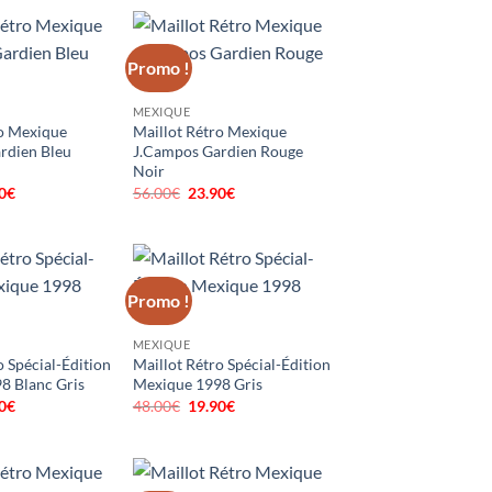
 :
est :
0€.
21.90€.
Promo !
MEXIQUE
ro Mexique
Maillot Rétro Mexique
rdien Bleu
J.Campos Gardien Rouge
Noir
0
€
Le
56.00
€
Le
23.90
€
Le
prix
prix
prix
al
actuel
initial
actuel
 :
est :
était :
est :
0€.
23.90€.
56.00€.
23.90€.
Promo !
MEXIQUE
o Spécial-Édition
Maillot Rétro Spécial-Édition
8 Blanc Gris
Mexique 1998 Gris
0
€
Le
48.00
€
Le
19.90
€
Le
prix
prix
prix
al
actuel
initial
actuel
 :
est :
était :
est :
0€.
19.90€.
48.00€.
19.90€.