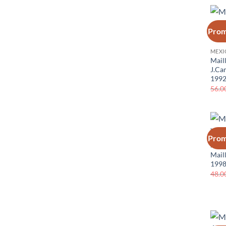
Prom
MEXI
Mail
J.Ca
1992
56.0
Prom
MEXI
Mail
1998
48.0