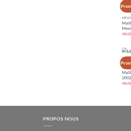
Prom
MEXI
Maill
Mexi
48.0
Prom
MEXI
Mail
200
48.0
PROPOS NOUS