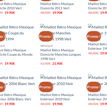
lot Rétro Mexique
Maillot Rétro Mexique
Maillot Rét
cile 2010 Vert
Domicile 2011 Vert
Domicile 20
0
€
Le
19.90
€
Le
48.00
€
Le
19.90
€
Le
48.00
€
Le
19.9
prix
prix
prix
prix
prix
initial
actuel
initial
actuel
initi
était :
est :
était :
est :
était
48.00€.
19.90€.
48.00€.
19.90€.
48.0
o !
Promo !
Promo !
MEXIQUE
Maillot Rét
QUE
MEXIQUE
Extérieur 19
lot Rétro Mexique
Maillot Rétro Mexique
48.00
€
Le
19.9
cile Coupe du Monde
Domicile Manches Longues
prix
4
1998 Vert
initi
était
0
€
Le
19.90
€
Le
52.00
€
Le
21.90
€
Le
48.0
prix
prix
prix
prix
initial
actuel
initial
actuel
était :
est :
était :
est :
48.00€.
19.90€.
52.00€.
21.90€.
o !
Promo !
Promo !
QUE
MEXIQUE
MEXIQUE
lot Rétro Mexique
Maillot Rétro Mexique
Maillot Rét
rieur 2006 Blanc Vert
Extérieur 2010 Noir
Extérieur 20
0
€
Le
19.90
€
Le
48.00
€
Le
19.90
€
Le
48.00
€
Le
19.9