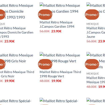
était :
est :
était :
est :
était
48.00€.
19.90€.
52.00€.
21.90€.
52.0
o !
Promo !
Promo !
MEXIQUE
Maillot Rétro Mexique
QUE
MEXIQUE
J.Campos Gardien 1994
lot Rétro Mexique
Maillot Rét
56.00
€
Le
23.90
€
Le
mpos Domicile Gardien
J.Campos Ga
prix
prix
/1993
Jaune
initial
actuel
était :
est :
0
€
Le
23.90
€
Le
56.00
€
Le
23.9
56.00€.
23.90€.
prix
prix
prix
initial
actuel
initi
était :
est :
était
56.00€.
23.90€.
56.0
o !
Promo !
Promo !
QUE
MEXIQUE
lot Rétro Mexique Third
Maillot Rétro Mexique Third
MEXIQUE
 Gris Noir
1998 Rouge Vert
Maillot Rétr
0
€
Le
19.90
€
Le
48.00
€
Le
19.90
€
Le
Mexique 199
prix
prix
prix
prix
48.00
€
Le
19.9
initial
actuel
initial
actuel
prix
était :
est :
était :
est :
initi
48.00€.
19.90€.
48.00€.
19.90€.
était
48.0