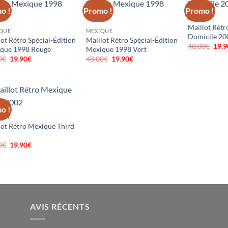
o !
Promo !
Promo !
MEXIQUE
Maillot Rét
QUE
MEXIQUE
Domicile 20
ot Rétro Spécial-Édition
Maillot Rétro Spécial-Édition
48.00
€
Le
19.9
que 1998 Rouge
Mexique 1998 Vert
prix
0
€
Le
19.90
€
Le
48.00
€
Le
19.90
€
Le
initi
prix
prix
prix
prix
était
initial
actuel
initial
actuel
48.0
était :
est :
était :
est :
48.00€.
19.90€.
48.00€.
19.90€.
o !
QUE
lot Rétro Mexique Third
2
0
€
Le
19.90
€
Le
prix
prix
initial
actuel
était :
est :
48.00€.
19.90€.
AVIS RÉCENTS