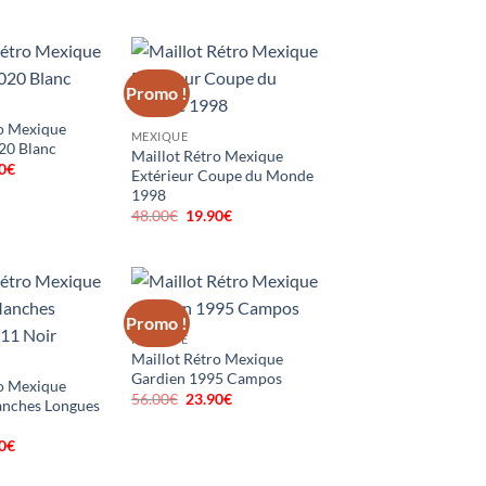
prix
prix
prix
al
actuel
initial
actuel
 :
est :
était :
est :
0€.
19.90€.
48.00€.
19.90€.
Promo !
ro Mexique
MEXIQUE
20 Blanc
Maillot Rétro Mexique
0
€
Le
Extérieur Coupe du Monde
prix
1998
al
actuel
 :
est :
48.00
€
Le
19.90
€
Le
0€.
19.90€.
prix
prix
initial
actuel
était :
est :
48.00€.
19.90€.
Promo !
MEXIQUE
Maillot Rétro Mexique
Gardien 1995 Campos
ro Mexique
56.00
€
Le
23.90
€
Le
anches Longues
prix
prix
initial
actuel
était :
est :
0
€
Le
56.00€.
23.90€.
prix
al
actuel