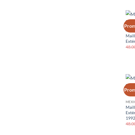
Prom
MEXI
Mail
Exté
48.0
Prom
MEXI
Mail
Exté
1992
48.0