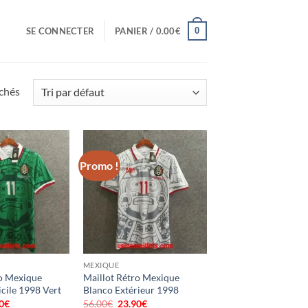
0
SE CONNECTER
PANIER /
0.00
€
ichés
Promo !
MEXIQUE
ro Mexique
Maillot Rétro Mexique
cile 1998 Vert
Blanco Extérieur 1998
0
€
Le
56.00
€
Le
23.90
€
Le