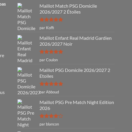
pas
Maillot Match PSG Domicile
2026/2027 2 Étoiles
Note
5
sur
par Koffi
5
Maillot Enfant Real Madrid Gardien
2026/2027 Noir
tre
Note
5
sur
par Coulon
5
Maillot PSG Domicile 2026/2027 2
Etoiles
Note
5
sur
ous
par Abboud
5
Maillot PSG Pre Match Night Edition
2026
Note
4
par blancon
sur 5