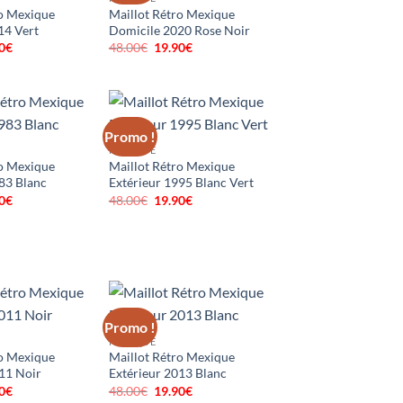
ro Mexique
Maillot Rétro Mexique
14 Vert
Domicile 2020 Rose Noir
0
€
Le
48.00
€
Le
19.90
€
Le
prix
prix
prix
al
actuel
initial
actuel
 :
est :
était :
est :
0€.
19.90€.
48.00€.
19.90€.
Promo !
MEXIQUE
ro Mexique
Maillot Rétro Mexique
83 Blanc
Extérieur 1995 Blanc Vert
0
€
Le
48.00
€
Le
19.90
€
Le
prix
prix
prix
al
actuel
initial
actuel
 :
est :
était :
est :
0€.
19.90€.
48.00€.
19.90€.
Promo !
MEXIQUE
ro Mexique
Maillot Rétro Mexique
11 Noir
Extérieur 2013 Blanc
0
€
Le
48.00
€
Le
19.90
€
Le