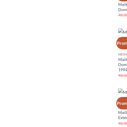
Mail
Domi
48.0
Prom
MEXI
Mail
Domi
199
48.0
Prom
MEXI
Mail
Exté
48.0