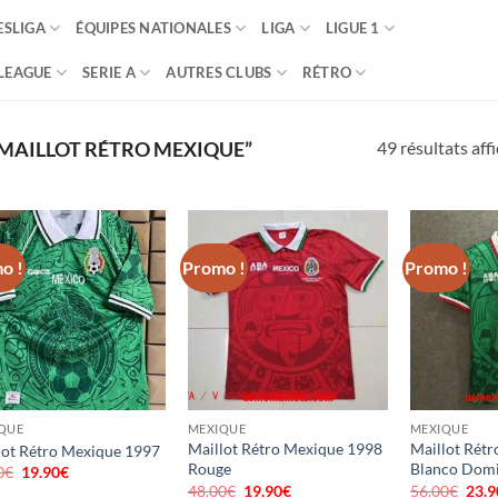
SLIGA
ÉQUIPES NATIONALES
LIGA
LIGUE 1
LEAGUE
SERIE A
AUTRES CLUBS
RÉTRO
49 résultats aff
“MAILLOT RÉTRO MEXIQUE”
o !
Promo !
Promo !
QUE
MEXIQUE
MEXIQUE
Maillot Rétro Mexique 1998
Maillot Rét
lot Rétro Mexique 1997
Rouge
Blanco Domi
0
€
Le
19.90
€
Le
prix
prix
48.00
€
Le
19.90
€
Le
56.00
€
Le
23.9