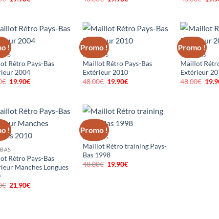
prix
prix
prix
prix
prix
initial
actuel
initial
actuel
initi
était :
est :
était :
est :
était
48.00€.
19.90€.
48.00€.
19.90€.
48.0
o !
Promo !
Promo !
-BAS
PAYS-BAS
PAYS-BAS
lot Rétro Pays-Bas
Maillot Rétro Pays-Bas
Maillot Rétr
rieur 2004
Extérieur 2010
Extérieur 2
0
€
Le
19.90
€
Le
48.00
€
Le
19.90
€
Le
48.00
€
Le
19.9
prix
prix
prix
prix
prix
initial
actuel
initial
actuel
initi
était :
est :
était :
est :
était
48.00€.
19.90€.
48.00€.
19.90€.
48.0
o !
Promo !
PAYS-BAS
Maillot Rétro training Pays-
-BAS
Bas 1998
lot Rétro Pays-Bas
48.00
€
Le
19.90
€
Le
rieur Manches Longues
prix
prix
0
initial
actuel
était :
est :
0
€
Le
21.90
€
Le
48.00€.
19.90€.
prix
prix
initial
actuel
était :
est :
52.00€.
21.90€.