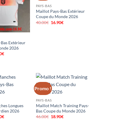
PAYS-BAS
Maillot Pays-Bas Extérieur
Coupe du Monde 2026
40.00
€
Le
16.90
€
Le
prix
prix
initial
actuel
était :
est :
40.00€.
16.90€.
-Bas Extérieur
onde 2026
0
€
Le
prix
al
actuel
 :
est :
0€.
16.90€.
Promo !
PAYS-BAS
ches Longues
Maillot Match Training Pays-
rdien 2026
Bas Coupe du Monde 2026
0
€
Le
46.00
€
Le
18.90
€
Le
prix
prix
prix
al
actuel
initial
actuel
 :
est :
était :
est :