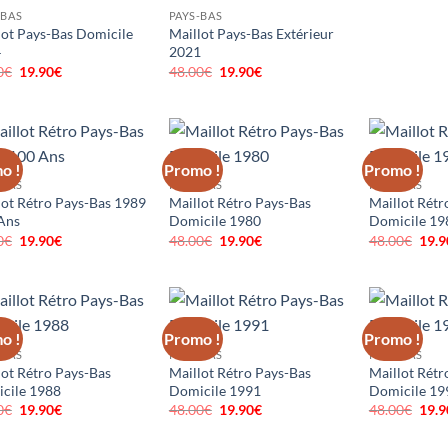
-BAS
PAYS-BAS
lot Pays-Bas Domicile
Maillot Pays-Bas Extérieur
4
2021
0
€
Le
19.90
€
Le
48.00
€
Le
19.90
€
Le
prix
prix
prix
prix
initial
actuel
initial
actuel
était :
est :
était :
est :
48.00€.
19.90€.
48.00€.
19.90€.
o !
Promo !
Promo !
-BAS
PAYS-BAS
PAYS-BAS
lot Rétro Pays-Bas 1989
Maillot Rétro Pays-Bas
Maillot Rétr
Ans
Domicile 1980
Domicile 19
0
€
Le
19.90
€
Le
48.00
€
Le
19.90
€
Le
48.00
€
Le
19.9
prix
prix
prix
prix
prix
initial
actuel
initial
actuel
initi
était :
est :
était :
est :
était
48.00€.
19.90€.
48.00€.
19.90€.
48.0
o !
Promo !
Promo !
-BAS
PAYS-BAS
PAYS-BAS
lot Rétro Pays-Bas
Maillot Rétro Pays-Bas
Maillot Rétr
cile 1988
Domicile 1991
Domicile 19
0
€
Le
19.90
€
Le
48.00
€
Le
19.90
€
Le
48.00
€
Le
19.9
prix
prix
prix
prix
prix
initial
actuel
initial
actuel
initi