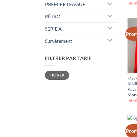
48.0
PREMIER LEAGUE
RÉTRO
SERIE A
Prom
Survêtement
FILTRER PAR TARIF
Prix
Prix
FILTRER
min
max
PAYS
Mail
Pays
Mond
46.0
Prom