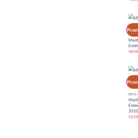
Prom
PAYS
Mail
Exté
48.0
Prom
PAYS
Mail
Exté
201
52.0