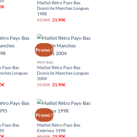
20
Maillot Rétro Pays-Bas
0
€
Le
Domicile Manches Longues
prix
1988
al
actuel
 :
est :
52.00
€
Le
21.90
€
Le
0€.
19.90€.
prix
prix
initial
actuel
était :
est :
52.00€.
21.90€.
Promo !
PAYS-BAS
o Pays-Bas
Maillot Rétro Pays-Bas
nches Longues
Domicile Manches Longues
2004
0
€
Le
52.00
€
Le
21.90
€
Le
prix
prix
prix
al
actuel
initial
actuel
 :
est :
était :
est :
0€.
21.90€.
52.00€.
21.90€.
Promo !
PAYS-BAS
o Pays-Bas
Maillot Rétro Pays-Bas
995
Extérieur 1998
0
€
Le
48.00
€
Le
19.90
€
Le