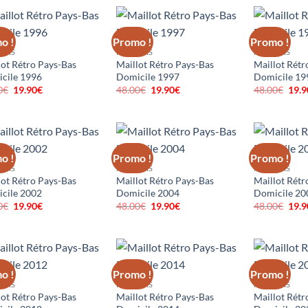
était :
est :
était :
est :
était
48.00€.
19.90€.
48.00€.
19.90€.
48.0
o !
Promo !
Promo !
-BAS
PAYS-BAS
PAYS-BAS
lot Rétro Pays-Bas
Maillot Rétro Pays-Bas
Maillot Rétr
cile 1996
Domicile 1997
Domicile 19
0
€
Le
19.90
€
Le
48.00
€
Le
19.90
€
Le
48.00
€
Le
19.9
prix
prix
prix
prix
prix
initial
actuel
initial
actuel
initi
était :
est :
était :
est :
était
48.00€.
19.90€.
48.00€.
19.90€.
48.0
o !
Promo !
Promo !
-BAS
PAYS-BAS
PAYS-BAS
lot Rétro Pays-Bas
Maillot Rétro Pays-Bas
Maillot Rétr
cile 2002
Domicile 2004
Domicile 20
0
€
Le
19.90
€
Le
48.00
€
Le
19.90
€
Le
48.00
€
Le
19.9
prix
prix
prix
prix
prix
initial
actuel
initial
actuel
initi
était :
est :
était :
est :
était
48.00€.
19.90€.
48.00€.
19.90€.
48.0
o !
Promo !
Promo !
-BAS
PAYS-BAS
PAYS-BAS
lot Rétro Pays-Bas
Maillot Rétro Pays-Bas
Maillot Rétr