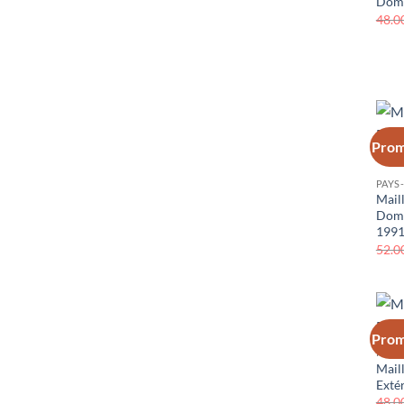
Domi
48.0
Prom
PAYS
Mail
Domi
199
52.0
Prom
PAYS
Mail
Exté
48.0