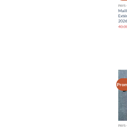
PAYS
Mail
Exté
202
40.0
Prom
PAYS