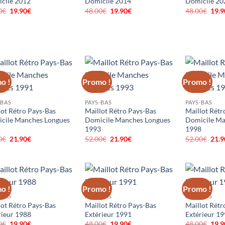
cile 2012
Domicile 2014
Domicile 20
0
€
Le
19.90
€
Le
48.00
€
Le
19.90
€
Le
48.00
€
Le
19.9
prix
prix
prix
prix
prix
initial
actuel
initial
actuel
initi
était :
est :
était :
est :
était
48.00€.
19.90€.
48.00€.
19.90€.
48.0
o !
Promo !
Promo !
-BAS
PAYS-BAS
PAYS-BAS
lot Rétro Pays-Bas
Maillot Rétro Pays-Bas
Maillot Rétr
cile Manches Longues
Domicile Manches Longues
Domicile Ma
1
1993
1998
0
€
Le
21.90
€
Le
52.00
€
Le
21.90
€
Le
52.00
€
Le
21.9
prix
prix
prix
prix
prix
initial
actuel
initial
actuel
initi
était :
est :
était :
est :
était
52.00€.
21.90€.
52.00€.
21.90€.
52.0
o !
Promo !
Promo !
-BAS
PAYS-BAS
PAYS-BAS
lot Rétro Pays-Bas
Maillot Rétro Pays-Bas
Maillot Rétr
rieur 1988
Extérieur 1991
Extérieur 1
0
€
Le
19.90
€
Le
48.00
€
Le
19.90
€
Le
48.00
€
Le
19.9