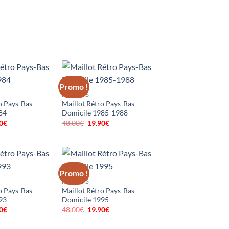
Promo !
PAYS-BAS
o Pays-Bas
Maillot Rétro Pays-Bas
84
Domicile 1985-1988
0
€
Le
48.00
€
Le
19.90
€
Le
prix
prix
prix
al
actuel
initial
actuel
 :
est :
était :
est :
0€.
19.90€.
48.00€.
19.90€.
Promo !
PAYS-BAS
o Pays-Bas
Maillot Rétro Pays-Bas
93
Domicile 1995
0
€
Le
48.00
€
Le
19.90
€
Le
prix
prix
prix
al
actuel
initial
actuel