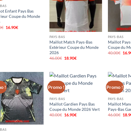
-BAS
lot Enfant Pays Bas
rieur Coupe du Monde
6
0
€
Le
16.90
€
Le
prix
prix
initial
actuel
PAYS-BAS
PAYS-BAS
était :
est :
Maillot Match Pays-Bas
Maillot Pays
40.00€.
16.90€.
Extérieur Coupe du Monde
Coupe du M
2026
40.00
€
Le
16.9
prix
46.00
€
Le
18.90
€
Le
initi
prix
prix
était
initial
actuel
40.0
était :
est :
46.00€.
18.90€.
o !
Promo !
Promo !
PAYS-BAS
PAYS-BAS
Maillot Gardien Pays Bas
Maillot Man
Coupe du Monde 2026 Vert
Pays-Bas Ga
40.00
€
Le
16.90
€
Le
46.00
€
Le
18.9
prix
prix
prix
initial
actuel
initi
était :
est :
était
-BAS