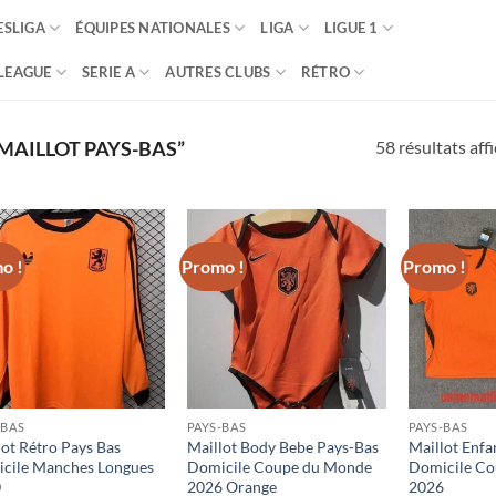
SLIGA
ÉQUIPES NATIONALES
LIGA
LIGUE 1
LEAGUE
SERIE A
AUTRES CLUBS
RÉTRO
58 résultats aff
“MAILLOT PAYS-BAS”
o !
Promo !
Promo !
-BAS
PAYS-BAS
PAYS-BAS
lot Rétro Pays Bas
Maillot Body Bebe Pays-Bas
Maillot Enfa
cile Manches Longues
Domicile Coupe du Monde
Domicile C
0
2026 Orange
2026