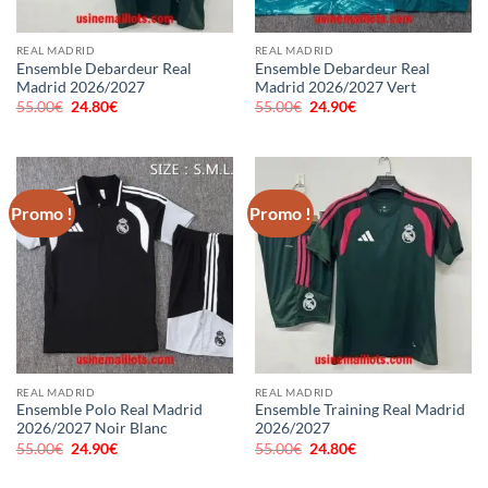
REAL MADRID
REAL MADRID
Ensemble Debardeur Real
Ensemble Debardeur Real
Madrid 2026/2027
Madrid 2026/2027 Vert
55.00
€
Le
24.80
€
Le
55.00
€
Le
24.90
€
Le
prix
prix
prix
prix
initial
actuel
initial
actuel
était :
est :
était :
est :
55.00€.
24.80€.
55.00€.
24.90€.
Promo !
Promo !
REAL MADRID
REAL MADRID
Ensemble Polo Real Madrid
Ensemble Training Real Madrid
2026/2027 Noir Blanc
2026/2027
55.00
€
Le
24.90
€
Le
55.00
€
Le
24.80
€
Le
prix
prix
prix
prix
initial
actuel
initial
actuel