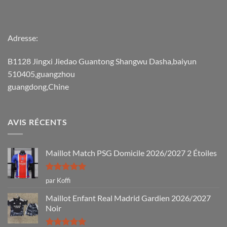
Adresse:
B1128 Jingxi Jiedao Guantong Shangwu Dasha,baiyun
510405,guangzhou
guangdong,Chine
AVIS RÉCENTS
Maillot Match PSG Domicile 2026/2027 2 Étoiles
Note
5
sur
par Koffi
5
Maillot Enfant Real Madrid Gardien 2026/2027
Noir