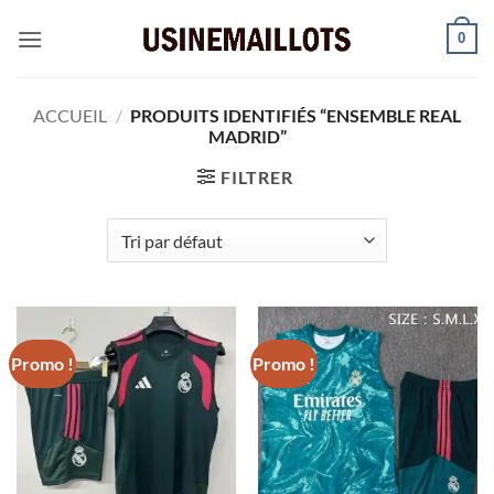
Passer
0
au
contenu
ACCUEIL
/
PRODUITS IDENTIFIÉS “ENSEMBLE REAL
MADRID”
FILTRER
Promo !
Promo !