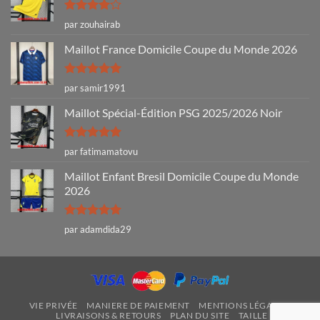
Note
4
par zouhairab
sur 5
Maillot France Domicile Coupe du Monde 2026
Note
5
sur
par samir1991
5
Maillot Spécial-Édition PSG 2025/2026 Noir
Note
5
sur
par fatimamatovu
5
Maillot Enfant Bresil Domicile Coupe du Monde
2026
Note
5
sur
par adamdida29
5
VIE PRIVÉE
MANIERE DE PAIEMENT
MENTIONS LÉGALES
LIVRAISONS & RETOURS
PLAN DU SITE
TAILLE