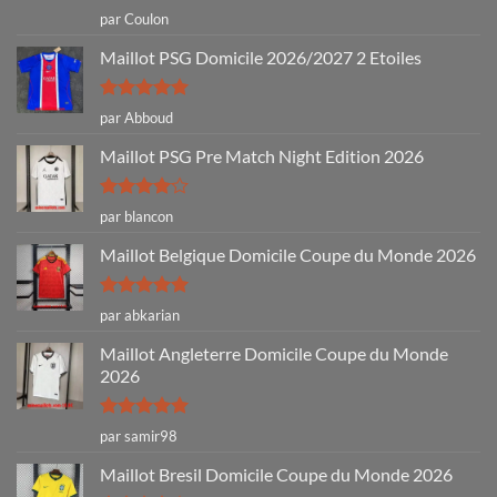
Note
5
sur
par Coulon
5
Maillot PSG Domicile 2026/2027 2 Etoiles
Note
5
sur
par Abboud
5
Maillot PSG Pre Match Night Edition 2026
Note
4
par blancon
sur 5
Maillot Belgique Domicile Coupe du Monde 2026
Note
5
sur
par abkarian
5
Maillot Angleterre Domicile Coupe du Monde
2026
Note
5
sur
par samir98
5
Maillot Bresil Domicile Coupe du Monde 2026