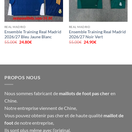
REAL MADRID
REAL MADRID
Ensemble Training Real Madrid
Ensemble Training Real Madrid
2026/27 Bleu Jaune Blanc
2026/27 Noir Vert
55.00
€
Le
24.80
€
Le
55.00
€
Le
24.90
€
Le
prix
prix
prix
prix
initial
actuel
initial
actuel
était :
est :
était :
est :
55.00€.
24.80€.
55.00€.
24.90€.
PROPOS NOUS
Nous sommes fabricant de
maillots de foot pas cher
en
Chine.
Notre entreprise viennent de Chine,
Vous pouvez obtenir pas cher et de haute qualité
maillot de
foot
de notre entreprise,
Ils sont plus même avec l’original,