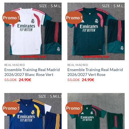
était :
est :
était :
est :
55.00€.
24.90€.
55.00€.
24.80€.
Promo !
Promo !
REAL MADRID
REAL MADRID
Ensemble Training Real Madrid
Ensemble Training Real Madrid
2026/2027 Blanc Rose Vert
2026/2027 Vert Rose
55.00
€
Le
24.90
€
Le
55.00
€
Le
24.90
€
Le
prix
prix
prix
prix
initial
actuel
initial
actuel
était :
est :
était :
est :
55.00€.
24.90€.
55.00€.
24.90€.
Promo !
Promo !